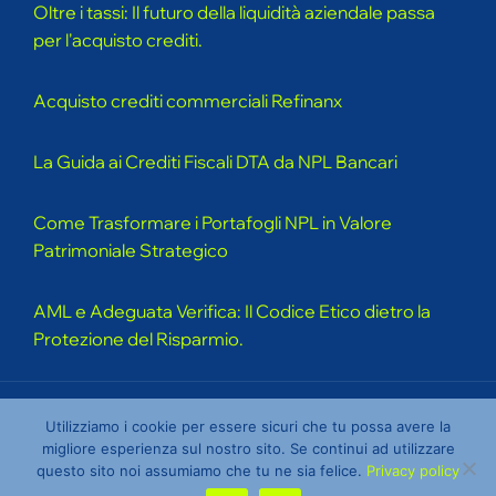
Oltre i tassi: Il futuro della liquidità aziendale passa
per l'acquisto crediti.
Acquisto crediti commerciali Refinanx
La Guida ai Crediti Fiscali DTA da NPL Bancari
Come Trasformare i Portafogli NPL in Valore
Patrimoniale Strategico
AML e Adeguata Verifica: Il Codice Etico dietro la
Protezione del Risparmio.
Utilizziamo i cookie per essere sicuri che tu possa avere la
Copyright © 2026
Refinanx
, All Rights Reserved.
migliore esperienza sul nostro sito. Se continui ad utilizzare
questo sito noi assumiamo che tu ne sia felice.
Privacy policy
Terms & Conditions
Privacy Policy