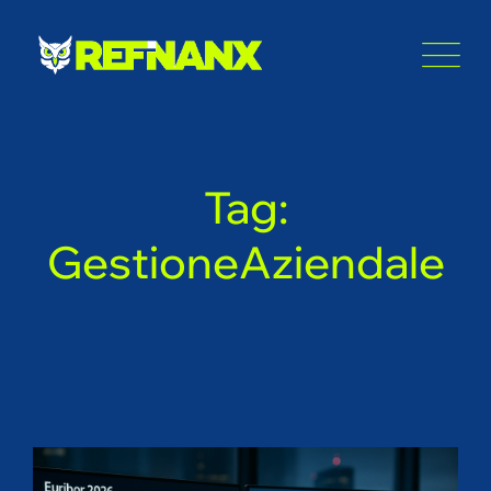
Skip
to
content
Tag:
GestioneAziendale