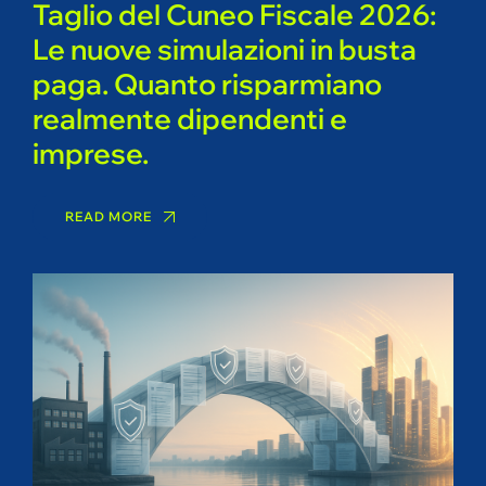
Taglio del Cuneo Fiscale 2026:
Le nuove simulazioni in busta
paga. Quanto risparmiano
realmente dipendenti e
imprese.
READ MORE