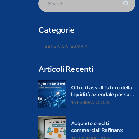
Categorie
SENZA CATEGORIA
Articoli Recenti
Oltre i tassi: Il futuro della
liquidità aziendale passa
per l’acquisto crediti.
16 FEBBRAIO 2026
Acquisto crediti
commerciali Refinanx
11 FEBBRAIO 2026