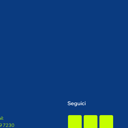
Seguici
l:
9 7230