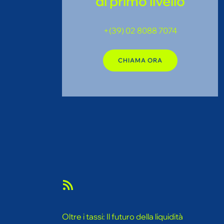
di primo livello
+(39) 02 8088 7074
CHIAMA ORA
Feed RSS
Oltre i tassi: Il futuro della liquidità