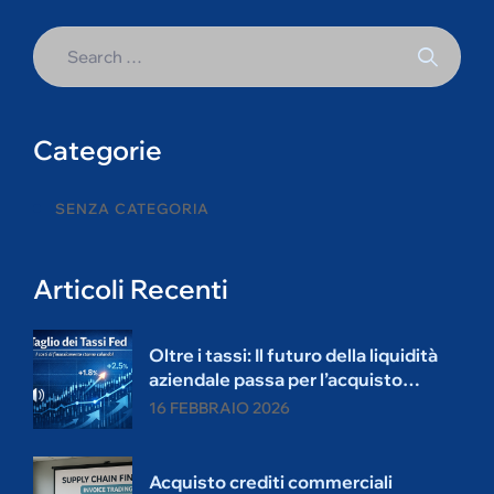
Categorie
SENZA CATEGORIA
Articoli Recenti
Oltre i tassi: Il futuro della liquidità
aziendale passa per l’acquisto
crediti.
16 FEBBRAIO 2026
Acquisto crediti commerciali