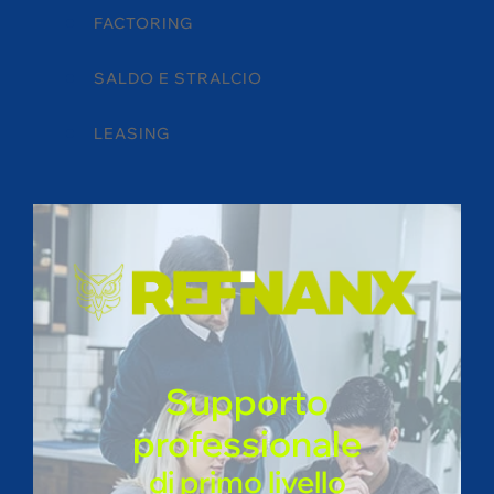
FACTORING
SALDO E STRALCIO
LEASING
Supporto
professionale
di primo livello