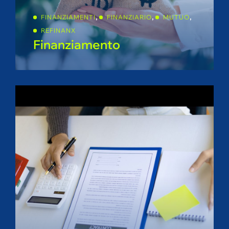
,
,
,
FINANZIAMENTI
FINANZIARIO
MUTUO
REFINANX
Finanziamento