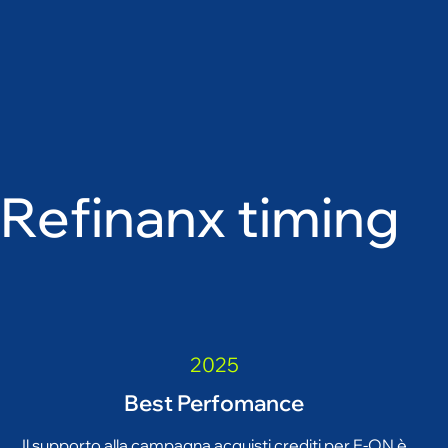
R
e
f
i
n
a
n
x
t
i
m
i
n
g
2025
Best Perfomance
Il supporto alla campagna acquisti crediti per E-ON è
consistita nell’affiancare l’azienda nelle attività di