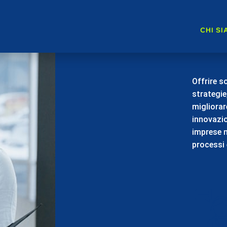
b
u
s
i
n
Offrire s
strategie
migliorar
innovazio
imprese n
processi 