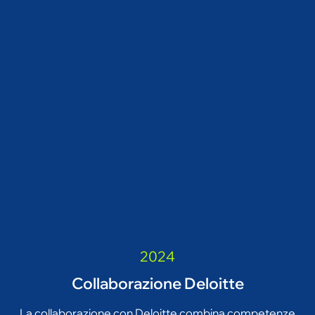
2024
Collaborazione Deloitte
La collaborazione con Deloitte combina competenze
specialistiche, visione strategica e un approccio