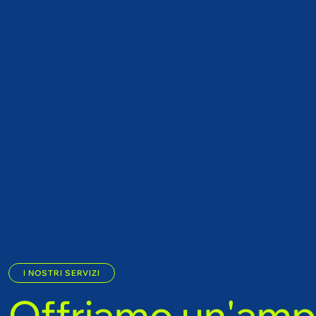
I NOSTRI SERVIZI
O
f
f
r
i
a
m
o
u
n
'
a
m