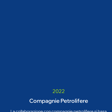
2022
Compagnie Petrolifere
La collaborazione con compagnie petrolifere si basa
su un approccio sinergico orientato alla reperibilità