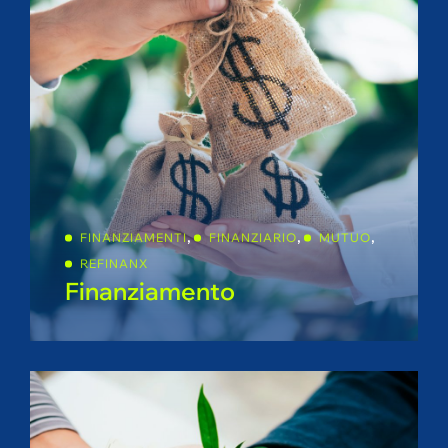
,
,
,
FINANZIAMENTI
FINANZIARIO
MUTUO
REFINANX
Finanziamento